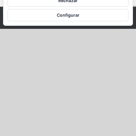
Rechazar
Configurar
This website uses cookies and third party services.
OK
Mk, Tu salón de
confianza
noviembre 27th, 2024
|
Coloracion
,
Coloracion organica
,
decoración halloween
,
diagnóstico capilar
,
Diagnóstico con
microcámara
,
Experiencias de peluquería
,
Halloween
,
happy