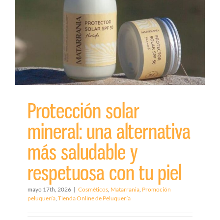
Protección solar
mineral: una alternativa
más saludable y
respetuosa con tu piel
mayo 17th, 2026
|
Cosméticos
,
Matarrania
,
Promoción
peluquería
,
Tienda Online de Peluquería