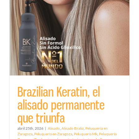
Brazilian Keratin, el
alisado permanente
que triunfa
abril 25th, 2026
|
Alisado
,
Alisado Braliz
,
Peluqueria en
Zaragoza
,
Peluquería en Zaragoza
,
Peluquería Mk
,
Peluquería