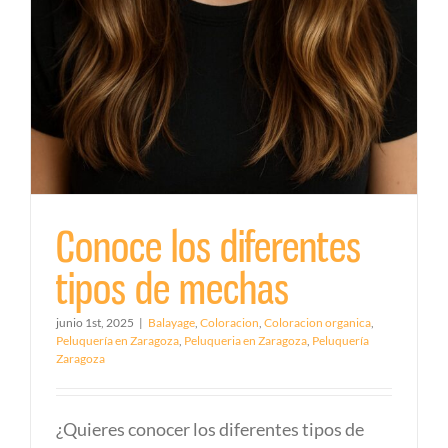
Conoce los diferentes
tipos de mechas
junio 1st, 2025
|
Balayage
,
Coloracion
,
Coloracion organica
,
Peluquería en Zaragoza
,
Peluqueria en Zaragoza
,
Peluquería
Zaragoza
¿Quieres conocer los diferentes tipos de