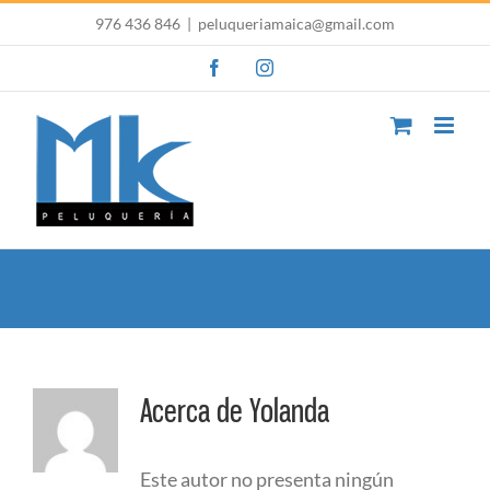
Saltar
976 436 846
|
peluqueriamaica@gmail.com
al
Facebook
Instagram
contenido
Acerca de
Yolanda
Este autor no presenta ningún