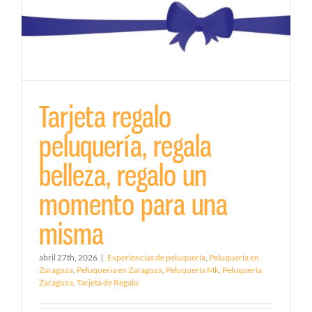
Tarjeta regalo
peluquería, regala
belleza, regalo un
momento para una
misma
abril 27th, 2026
|
Experiencias de peluquería
,
Peluquería en
Zaragoza
,
Peluqueria en Zaragoza
,
Peluquería Mk
,
Peluquería
Zaragoza
,
Tarjeta de Regalo