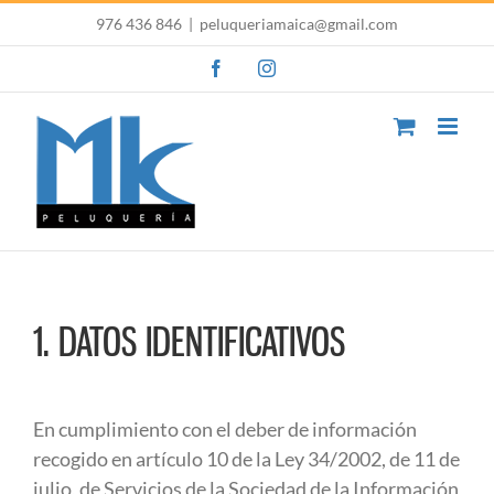
Saltar
976 436 846
|
peluqueriamaica@gmail.com
al
Facebook
Instagram
contenido
1. DATOS IDENTIFICATIVOS
En cumplimiento con el deber de información
recogido en artículo 10 de la Ley 34/2002, de 11 de
julio, de Servicios de la Sociedad de la Información