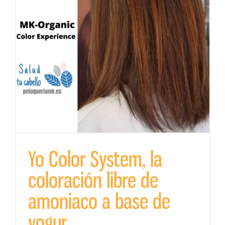
o
Yo Color System, la
coloración libre de
amoniaco a base de
yogur