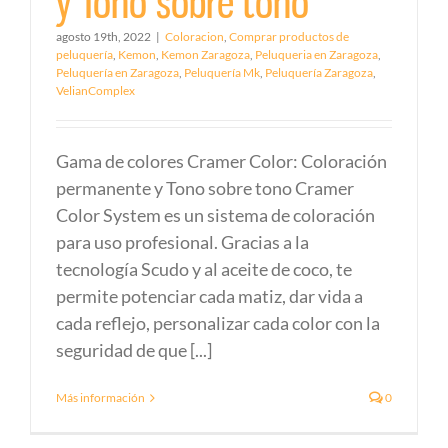
y Tono sobre tono
agosto 19th, 2022
|
Coloracion
,
Comprar productos de
peluquería
,
Kemon
,
Kemon Zaragoza
,
Peluqueria en Zaragoza
,
Peluquería en Zaragoza
,
Peluquería Mk
,
Peluquería Zaragoza
,
VelianComplex
Gama de colores Cramer Color: Coloración
permanente y Tono sobre tono Cramer
Color System es un sistema de coloración
para uso profesional. Gracias a la
tecnología Scudo y al aceite de coco, te
permite potenciar cada matiz, dar vida a
cada reflejo, personalizar cada color con la
seguridad de que [...]
Más información
0