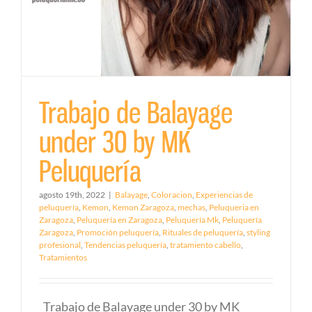
Trabajo de Balayage
under 30 by MK
Peluquería
agosto 19th, 2022
|
Balayage
,
Coloracion
,
Experiencias de
peluquería
,
Kemon
,
Kemon Zaragoza
,
mechas
,
Peluqueria en
Zaragoza
,
Peluquería en Zaragoza
,
Peluquería Mk
,
Peluquería
Zaragoza
,
Promoción peluquería
,
Rituales de peluquería
,
styling
profesional
,
Tendencias peluquería
,
tratamiento cabello
,
Tratamientos
Trabajo de Balayage under 30 by MK