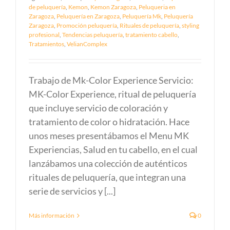
de peluquería
,
Kemon
,
Kemon Zaragoza
,
Peluqueria en
Zaragoza
,
Peluquería en Zaragoza
,
Peluquería Mk
,
Peluquería
Zaragoza
,
Promoción peluquería
,
Rituales de peluquería
,
styling
profesional
,
Tendencias peluquería
,
tratamiento cabello
,
Tratamientos
,
VelianComplex
Trabajo de Mk-Color Experience Servicio:
MK-Color Experience, ritual de peluquería
que incluye servicio de coloración y
tratamiento de color o hidratación. Hace
unos meses presentábamos el Menu MK
Experiencias, Salud en tu cabello, en el cual
lanzábamos una colección de auténticos
rituales de peluquería, que integran una
serie de servicios y [...]
Más información
0