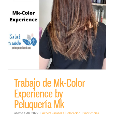
Trabajo de Mk-Color
Experience by
Peluquería Mk
agosto 19th, 2022
|
Actyva Zaragoza
,
Coloracion
,
Experiencias