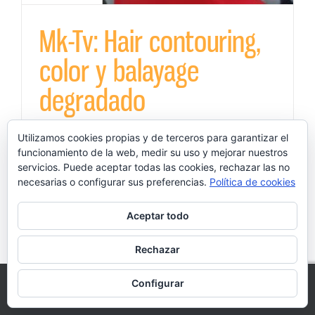
Mk-Tv: Hair contouring,
color y balayage
degradado
junio 21st, 2022
|
Balayage
,
Coloracion
,
Kemon Zaragoza
,
Utilizamos cookies propias y de terceros para garantizar el
mechas
,
Peluqueria en Zaragoza
,
Peluquería en Zaragoza
,
Peluquería Mk
,
Peluquería Zaragoza
,
styling profesional
,
funcionamiento de la web, medir su uso y mejorar nuestros
Tendencias peluquería
servicios. Puede aceptar todas las cookies, rechazar las no
necesarias o configurar sus preferencias.
Política de cookies
Mk-Tv: Hair contouring, color y balayage
Aceptar todo
degradado Nuestra estilista Yolanda,
realiza un trabajo de Hair contouring, color
Rechazar
y balayage degradado con un resultado
Configurar
espectacular...
This website uses cookies and third party services.
OK