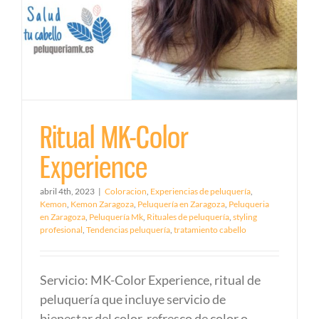
Ritual MK-Color
Experience
abril 4th, 2023
|
Coloracion
,
Experiencias de peluquería
,
Kemon
,
Kemon Zaragoza
,
Peluquería en Zaragoza
,
Peluqueria
en Zaragoza
,
Peluquería Mk
,
Rituales de peluquería
,
styling
profesional
,
Tendencias peluquería
,
tratamiento cabello
Servicio: MK-Color Experience, ritual de
peluquería que incluye servicio de
bienestar del color, refresco de color o