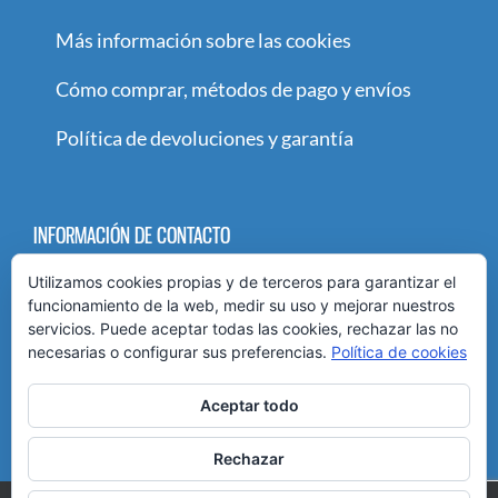
Más información sobre las cookies
Cómo comprar, métodos de pago y envíos
Política de devoluciones y garantía
INFORMACIÓN DE CONTACTO
Utilizamos cookies propias y de terceros para garantizar el
Paseo María Agustín 89-91
funcionamiento de la web, medir su uso y mejorar nuestros
Teléfono:
976 436 846
servicios. Puede aceptar todas las cookies, rechazar las no
necesarias o configurar sus preferencias.
Política de cookies
Móvil:
651 88 52 10
Email:
info@peluqueriamk.es
Aceptar todo
Rechazar