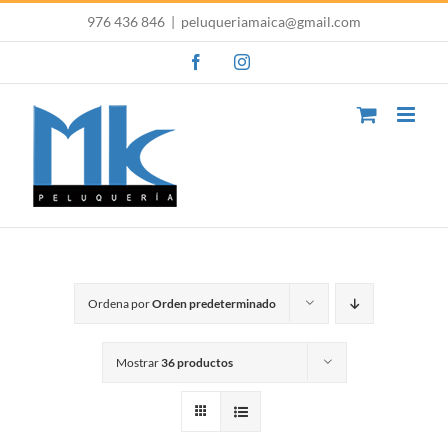
Saltar
976 436 846
|
peluqueriamaica@gmail.com
al
Facebook
Instagram
contenido
Ordena por
Orden predeterminado
Mostrar
36 productos