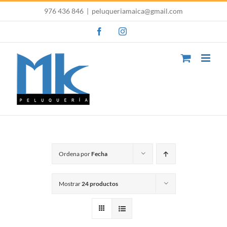
Saltar
976 436 846
|
peluqueriamaica@gmail.com
al
Facebook
Instagram
contenido
Ordena por
Fecha
Mostrar
24 productos