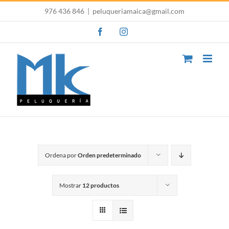
Saltar
976 436 846
|
peluqueriamaica@gmail.com
al
Facebook
Instagram
contenido
Ordena por
Orden predeterminado
Mostrar
12 productos