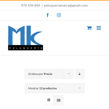
Saltar
976 436 846
|
peluqueriamaica@gmail.com
al
Facebook
Instagram
contenido
Ordena por
Precio
Mostrar
12 productos