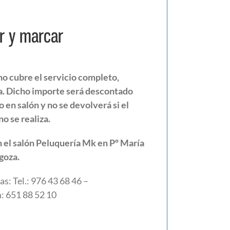
r y marcar
no cubre el servicio completo,
a. Dicho importe será descontado
o en salón y no se devolverá si el
o se realiza.
en el salón Peluquería Mk en Pº María
goza.
s: Tel.: 976 43 68 46 –
 651 88 52 10