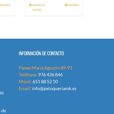
Detalles
Añadir al
Detalles
carrito
INFORMACIÓN DE CONTACTO
Paseo María Agustín 89-91
Teléfono:
976 436 846
Móvil:
651 88 52 10
Email:
info@peluqueriamk.es
as
 de