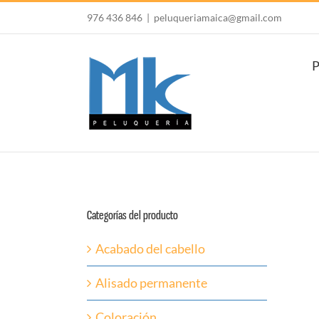
Saltar
976 436 846
|
peluqueriamaica@gmail.com
al
contenido
P
Categorías del producto
Acabado del cabello
Alisado permanente
Coloración