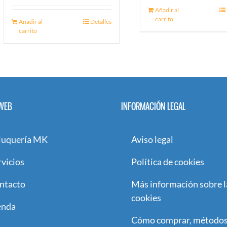
Añadir al
carrito
Añadir al
Detalles
carrito
WEB
INFORMACIÓN LEGAL
luquería MK
Aviso legal
rvicios
Política de cookies
ntacto
Más información sobre l
cookies
enda
Cómo comprar, métodos