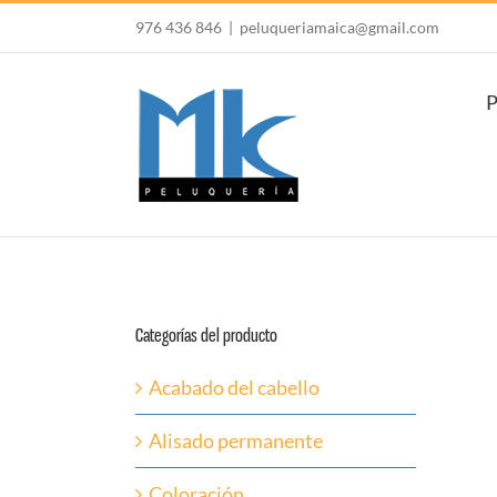
Saltar
976 436 846
|
peluqueriamaica@gmail.com
al
contenido
P
Categorías del producto
Acabado del cabello
Alisado permanente
Coloración