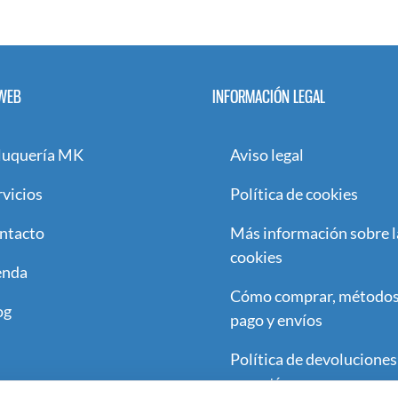
WEB
INFORMACIÓN LEGAL
luquería MK
Aviso legal
rvicios
Política de cookies
ntacto
Más información sobre l
cookies
enda
Cómo comprar, métodos
og
pago y envíos
Política de devoluciones
garantía