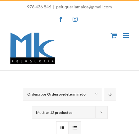
Saltar
976 436 846
|
peluqueriamaica@gmail.com
al
Facebook
Instagram
contenido
Ordena por
Orden predeterminado
Mostrar
12 productos