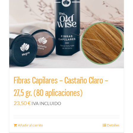
Fibras Capilares – Castaño Claro –
27,5 gr. (80 aplicaciones)
23,50
€
IVA INCLUIDO
Añadir al carrito
Detalles