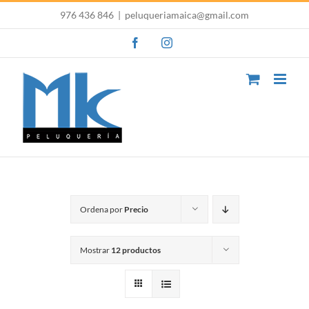
Saltar
976 436 846
|
peluqueriamaica@gmail.com
al
Facebook
Instagram
contenido
Ordena por
Precio
Mostrar
12 productos