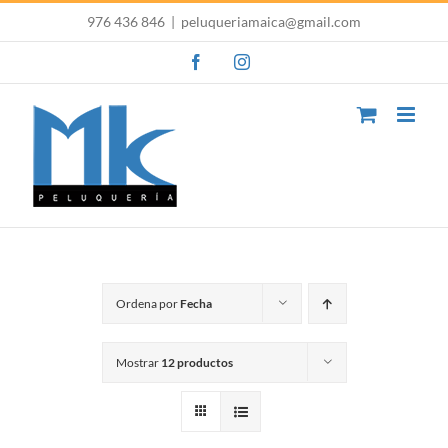
Saltar
976 436 846
|
peluqueriamaica@gmail.com
al
Facebook
Instagram
contenido
Ordena por
Fecha
Mostrar
12 productos