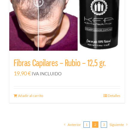
Fibras Capilares – Rubio – 12,5 gr.
19,90
€
IVA INCLUIDO
Añadir al carrito
Detalles
Anterior
1
2
3
Siguiente