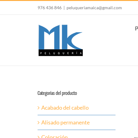
Saltar
976 436 846
|
peluqueriamaica@gmail.com
al
contenido
P
Categorías del producto
Acabado del cabello
Alisado permanente
Coloración