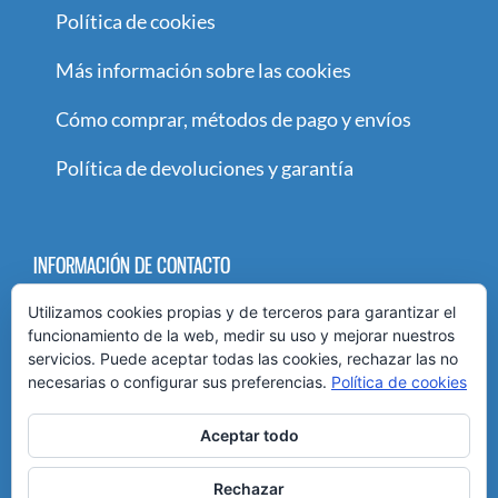
Política de cookies
Más información sobre las cookies
Cómo comprar, métodos de pago y envíos
Política de devoluciones y garantía
INFORMACIÓN DE CONTACTO
Utilizamos cookies propias y de terceros para garantizar el
Paseo María Agustín 89-91
funcionamiento de la web, medir su uso y mejorar nuestros
Teléfono:
976 436 846
servicios. Puede aceptar todas las cookies, rechazar las no
necesarias o configurar sus preferencias.
Política de cookies
Móvil:
651 88 52 10
Email:
info@peluqueriamk.es
Aceptar todo
Rechazar