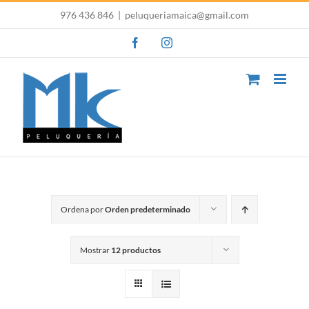
Saltar
976 436 846
|
peluqueriamaica@gmail.com
al
Facebook
Instagram
contenido
Ordena por
Orden predeterminado
Mostrar
12 productos