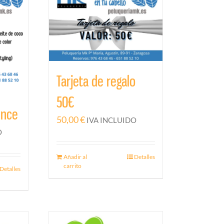
Tarjeta de regalo
50€
ence
50,00
€
IVA INCLUIDO
O
Añadir al
Detalles
carrito
Detalles