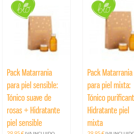
Pack Matarrania
Pack Matarrania
para piel sensible:
para piel mixta:
Tónico suave de
Tónico purifican
rosas + Hidratante
Hidratante piel
piel sensible
mixta
29,95
€
29,95
€
IVA INCLUIDO
IVA INCLUID