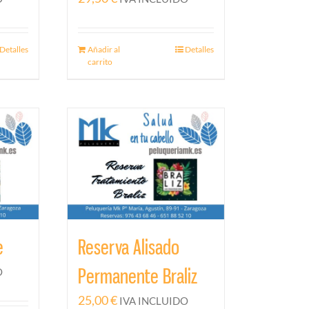
Detalles
Añadir al
Detalles
carrito
e
Reserva Alisado
Permanente Braliz
O
25,00
€
IVA INCLUIDO