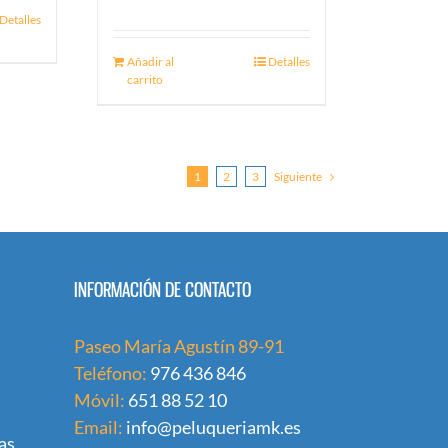
Detalles
Añadir al
Detalles
carrito
1
2
3
Siguiente
INFORMACIÓN DE CONTACTO
Paseo María Agustín 89-91
Teléfono:
976 436 846
Móvil:
651 88 52 10
Email:
info@peluqueriamk.es
as