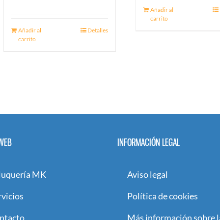
Añadir al
carrito
Añadir al
Detalles
carrito
WEB
INFORMACIÓN LEGAL
luquería MK
Aviso legal
rvicios
Política de cookies
ntacto
Más información sobre l