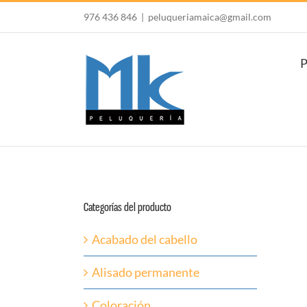
Saltar
976 436 846
|
peluqueriamaica@gmail.com
al
contenido
P
Categorías del producto
Acabado del cabello
Alisado permanente
Coloración