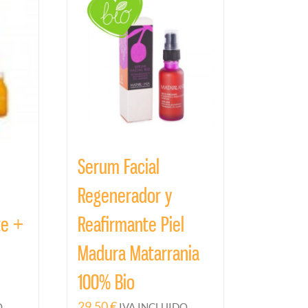
Serum Facial
Regenerador y
te +
Reafirmante Piel
Madura Matarrania
100% Bio
29,50
€
O
IVA INCLUIDO