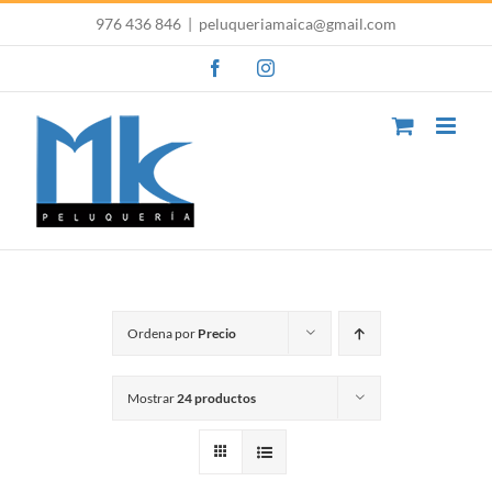
Saltar
976 436 846
|
peluqueriamaica@gmail.com
al
Facebook
Instagram
contenido
Ordena por
Precio
Mostrar
24 productos