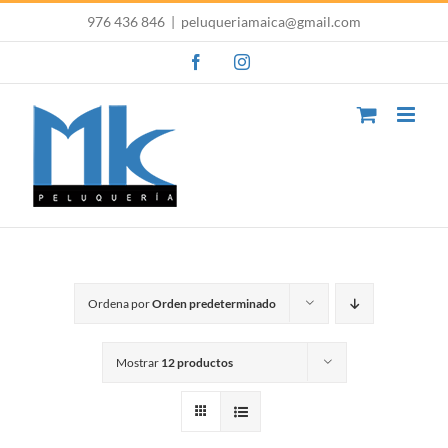
Saltar
976 436 846
|
peluqueriamaica@gmail.com
al
Facebook
Instagram
contenido
Ordena por
Orden predeterminado
Mostrar
12 productos