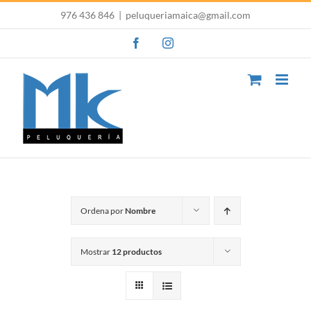
Saltar
976 436 846
|
peluqueriamaica@gmail.com
al
Facebook
Instagram
contenido
Ordena por
Nombre
Mostrar
12 productos